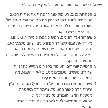
שיכולות לשפר את טווח התנועה ולהאיץ את ההחלמה:
הפחתת כאב
: הטיפול עוזר להפחית את אותות הכאב
הנשלחים למוח ובכך להקטין את תחושת הכאב. הטיפול
עוזר למטופלים להניע את האזור הפגוע בצורה חופשית
יותר וללא חשש מכאב.
שחרור אנדורפינים
: הטיפול בטכנולוגיית
MEDKEY
מעודד את הגוף לשחרר אנדורפינים, שהם משככי כאב
טבעיים. שחרור האנדרופינים עוזר להפחתת הכאב
ומקל על המשך הטיפול באמצעות תרגילים לשיפור טווח
התנועה והחוזק.
הרפיית שרירים
: הטיפול בקיו רום מסייע בהרפיית
שרירים נוקשים ומכווצים מסביב לאזור הפגוע, מה
שמזרז שיפור בתנועת המפרקים.
שיפור זרימת הדם
: הטיפול ב-Q-room מסייע בתהליך
זרימת הדם לאזור המטופל. זרימת דם משופרת
מספקת חמצן וחומרים מזינים לרקמות
הפגועות, ומסייעת לגוף להתחיל את תהליך הריפוי
הטבעי.