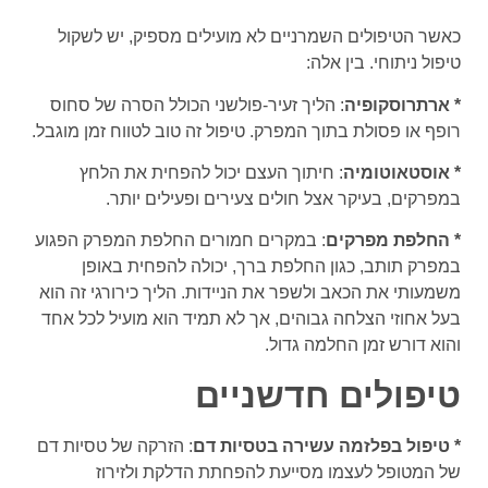
כאשר הטיפולים השמרניים לא מועילים מספיק, יש לשקול
טיפול ניתוחי. בין אלה:
* ארתרוסקופיה
: הליך זעיר-פולשני הכולל הסרה של סחוס
רופף או פסולת בתוך המפרק. טיפול זה טוב לטווח זמן מוגבל.
* אוסטאוטומיה
: חיתוך העצם יכול להפחית את הלחץ
במפרקים, בעיקר אצל חולים צעירים ופעילים יותר.
* החלפת מפרקים
: במקרים חמורים החלפת המפרק הפגוע
במפרק תותב, כגון החלפת ברך, יכולה להפחית באופן
משמעותי את הכאב ולשפר את הניידות. הליך כירורגי זה הוא
בעל אחוזי הצלחה גבוהים, אך לא תמיד הוא מועיל לכל אחד
והוא דורש זמן החלמה גדול.
טיפולים חדשניים
* טיפול בפלזמה עשירה בטסיות דם
: הזרקה של טסיות דם
של המטופל לעצמו מסייעת להפחתת הדלקת ולזירוז