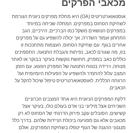
מכאבי הפרקים
אוסטאוארטריטיס (OA) היא מחלת מפרקים ניוונית הגורמת
לשחיקת הסחוס במפרקים. המחלה שכיחה במיוחד
במפרקים הנושאים משקל כמו הברכיים, הירכיים, הגב
התחתון
ועמוד השדרה,
אך יכולה להשפיע גם על מפרקים
אחרים בגוף. עם שחיקת הסחוס, העצמות מתחככות זו
בזו, מה שגורם לכאב, נפיחות והגבלת התנועה. התסמינים
כוללים כאב במפרק, תחושת נוקשות בעיקר בבוקר או לאחר
מנוחה, וירידה בטווח התנועה של המפרק הפגוע.
עם הזמן
המצב עלול להחמיר ולהשפיע על הפעילות היומיומית ועל
הרווחה הכללית. לאוסטאוארטריטיס טיפול שיכול להקל על
הכאבים.
דלקת המפרקים הניוונית היא אחד המצבים הכרוניים
השכיחים אצל מיליוני בני אדם בעולם כולו, בעיקר אצל
קשישים, הסובלים עקב פירוק הדרגתי של הסחוס לא רק
מכאבים אלא גם מפגיעה ביכולת הניידות שלהם. בדרך כלל
מנגנוני ההגנה של הגוף יטפלו בשחיקת המפרקים, אולם