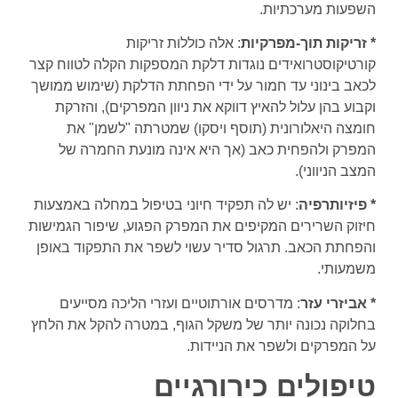
השפעות מערכתיות.
* זריקות תוך-מפרקיות
: אלה כוללות זריקות
קורטיקוסטרואידים נוגדות דלקת המספקות הקלה לטווח קצר
לכאב בינוני עד חמור על ידי הפחתת הדלקת (שימוש ממושך
וקבוע בהן עלול להאיץ דווקא את ניוון המפרקים), והזרקת
חומצה היאלורונית (תוסף ויסקו) שמטרתה "לשמן" את
המפרק ולהפחית כאב (אך היא אינה מונעת החמרה של
המצב הניווני).
* פיזיותרפיה
: יש לה תפקיד חיוני בטיפול במחלה באמצעות
חיזוק השרירים המקיפים את המפרק הפגוע, שיפור הגמישות
והפחתת הכאב. תרגול סדיר עשוי לשפר את התפקוד באופן
משמעותי.
* אביזרי עזר
: מדרסים אורתוטיים ועזרי הליכה מסייעים
בחלוקה נכונה יותר של משקל הגוף, במטרה להקל את הלחץ
על המפרקים ולשפר את הניידות.
טיפולים כירורגיים