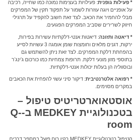
* פעילות גופנית
: פעילויות בעצימות נמוכה כמו שחייה, רכיבה
על אופניים ויוגה עוזרות לשמור על תפקוד תקין של המפרקים
מבלי להחמיר את הכאב. לצד זאת חשוב להקפיד על תרגילי
חיזוק לשרירים שסביב המפרקים הפגועים.
* דיאטה ותזונה
: דיאטות אנטי-דלקתיות עשירות בפירות,
ירקות, דגנים מלאים וחומצות שומן אומגה 3 עשויות לסייע
בהפחתת דלקת המפרקים. לצד זאת ניתן להשתמש גם
בתוספי מזון מונעי דלקת. תרופות צמחיות כמו כורכום ג'ינג'ר
ובוסווליה הן בעלות יכולות אנטי-דלקתיות.
* רפואה אלטרנטיבית
: דיקור סיני עשוי להפחית את הכאבים
במקרים מסוימים.
אוסטאוארטריטיס טיפול –
בטכנולוגיית
MEDKEY
ב-
-
Q
room
הטיפול בטכנולוגיית
MEDKEY
בקיו רום פועל במספר דרכים