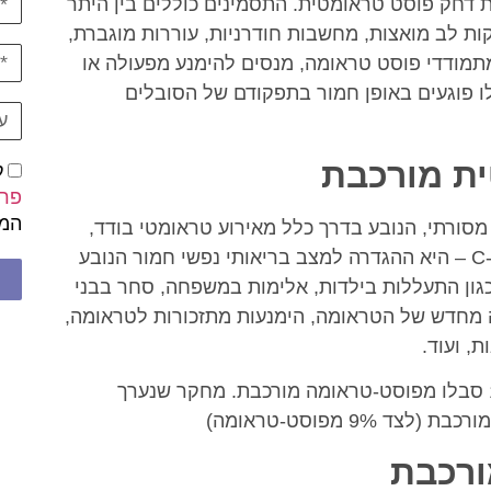
לים מתסמינים של PTSD – הפרעת דחק פוסט טראומטית. התסמינים כוללים בין היתר
ות לב מואצות, מחשבות חודרניות, עוררות מוגברת,
תמודדי פוסט טראומה, מנסים להימנע מפעולה או
לו פוגעים באופן חמור בתפקודם של הסובלים
ת מורכבת
ק
פרט
המי
לא כמו PTSD (Post-traumatic stress disorder) מסורתי, הנובע בדרך כלל מאירוע טראומטי בודד,
פוסט-טראומה מורכבת – C-PTSD (complex PTSD) – היא ההגדרה למצב בריאותי נפשי חמור הנובע
ון התעללות בילדות, אלימות במשפחה, סחר בבני
ויה מחדש של הטראומה, הימנעות מתזכורות לטראומה,
, ועוד.
מחקר שנערך על חיילים אמריקנים העלה כי כ-13% סבלו מפוסט-טראומה מורכבת. מחקר שנערך
ורכבת