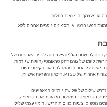
בה או מעצמך, הימצאות בחלום.
תסמונת המעי הרגיז, או תסמינים גופניים אחרים ללא
בת
מורכבת הוכר כמצב בריאותי נפשי רק בתחילת שנות ה-90 והיא נכנסה לספר האבחנות של
ק ב-2018. האבחנה שלה דורשת קיומו של גורם דחק טראומטי (חוויות שגורמות
ן המאיים על הסובל מהמחלה באורח קיצוני. היות
שההגדרה יכולה להזכיר בעיות נפשיות אחרות, כגון צורות אחרות של PTSD, דיכאון והפרעת אישיות
דרש שילוב של שלושה גורמים המאפיינים
אירוע הטראומטי, הימנעות מלהזכיר את הטראומה,
ם נוספים: בעיות בוויסות הרגשי, דימוי עצמי שלילי