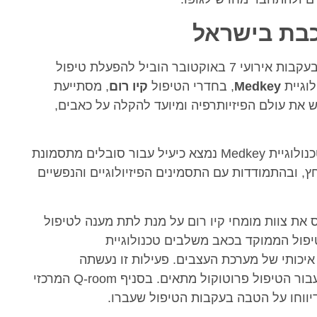
כבת בישראל
המספר ההולך וגדל של הסובלים מפוסט-טראומה בעקבות אירועי 7 באוקטובר הוביל להפעלת טיפול
לוגיית
Medkey
, בחדרי הטיפול
קיו רום
, מסתייעת
 את עולם הפיזיותרפיה ומיועד להקלה על כאבים,
ובמיוחד השימוש בטכנולוגיית Medkey נמצא כיעיל עבור סובלים מתסמונת
 לחץ, ובהתמודדות עם התסמינים הפיזיולוגיים והנפשיים
לגייס את צוות מומחי קיו רום על מנת לתת מענה לטיפול
ל של סובלים מ-PTSD. חדרי הטיפול הממוקד בכאב משלבים טכנולוגיית
ן איכותי של מערכת העצבים. פעילות זו נעשתה
במשותף עם הצוותים באוסטרליה ובגרמניה ונבנה עבור הטיפול פרוטוקול מתאים. בסניף Q-room המרכזי