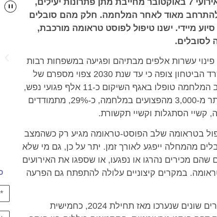
העלייה הגדולה בנפגעי פוסט-טראומה בעקבות אירועי 7 באוקטובר מחייבת מתן פתרונות יעילים,
להתרחב מאוד לאחר המלחמה. חלק מהם סובלים
וע מיידי. ישנו טיפול לפוסט טראומה מורכבת,
ה לסובלים.
ות ברזל, פינוי עשרות אלפים מבתיהם ופגיעה במשפחות רבות
בגלל המתח המתמשך וימי מילואים ללא סוף – משרד הביטחון צופה כי עד שנת 2030 צפוי מספרם של
פגועי הנפש בישראל לגדול ביותר מ-170%. אם ערב המלחמה טופלו באגף השיקום כ-11 אלף פגועי נפש,
על פי התחזית עד סוף 2024 טופלו בו כ-30 אלף. יותר מ-3,000 מהפצועים במלחמה, כ-29%, מתמודדים
ה, קשיי הסתגלות וקשיי תקשורת.
יפול בטראומה שלב הפוסט-טראומה מגיע רק כשהמצב
 התפקוד היומיומי של 15%-10% מהסובלים מהמחלה ייפגע לאורך זמן. יתר על כן, גם מי שלא
ם שהם מכירים נהרגו או נפגעו, או שספגו את האירועים
ראומה. במקרים קיצוניים עלולה להתפתח גם הפרעה
כ
הפרעת דְּחָק פוסט טראומטית (PTSD), על פי מחקרים שונים שנערכו מאז תחילת 2024, כחמישית