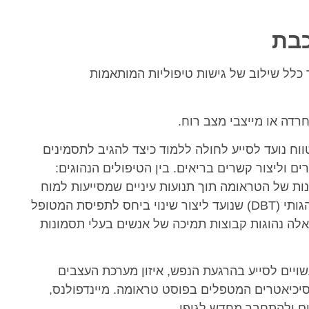
כבת
כלל שילוב של גישות טיפוליות המותאמות
חרדה או מייצבי מצב רוח.
טווח נועד לסייע לחולה ללמוד כיצד להגיב לתסמינים
ים וליצור קשרים בריאים. בין הטיפולים הנהוגים:
(CBT), עבודה דרך זיכרונות של הטראומה תוך תנועות עיניים שמסייעות למוח
לעבד טוב יותר את הזיכרונות, טיפול דיאלקטי-התנהגותי (DBT) שנועד ליצור שינוי ביחס לתפיסת המטופל
אלה נהוגות קבוצות תמיכה של אנשים בעלי תסמונות
ויים לסייע בהרגעת הנפש, איזון מערכת העצבים
פסיכיאטרים המטפלים בפוסט טראומה.
מיינדפולנס,
ים ולהתחבר מחדש לגופו.