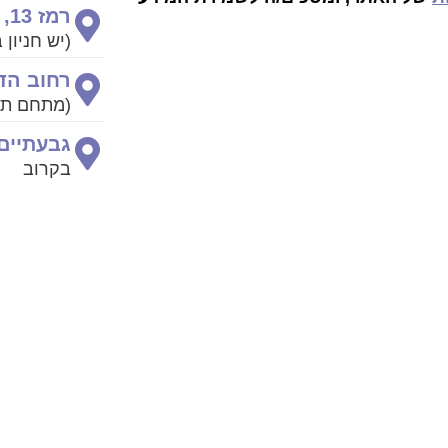
רמז 13, נתניה
(יש חניון ב
רחוב הדקלים 80
(מתחם תב
גבעתיים
בקרוב