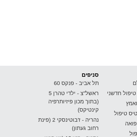
סניפים
ם
תל אביב - פנקס 60
טיפול חדשני
ראשל"צ - ילדי טהרן 5
(בתוך מכון פיזיותרפיה
אמץ
קינטיקס)
יס טיפול
נהריה - ז'בוטינסקי 2 (פינת
פואה
רחוב געתון)
ול